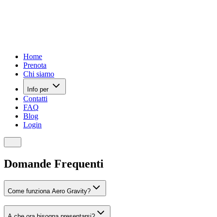
Home
Prenota
Chi siamo
Info per
Contatti
FAQ
Blog
Login
Mobile nav
Domande Frequenti
Come funziona Aero Gravity?
A che ora bisogna presentarsi?